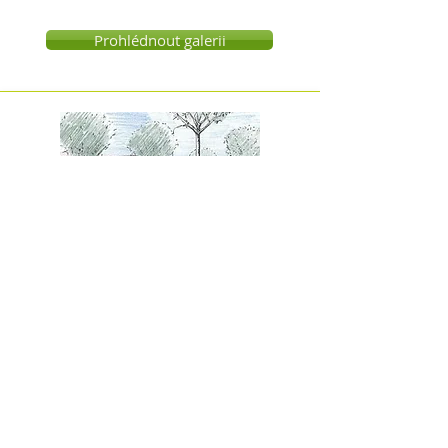
Prohlédnout galerii
Doprovodná zeleň komunikací
Prohlédnout galerii