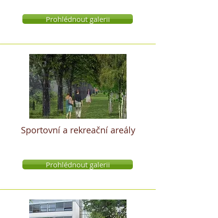
Prohlédnout galerii
Sportovní a rekreační areály
Prohlédnout galerii