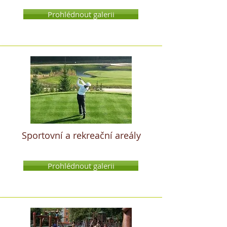
Prohlédnout galerii
Sportovní a rekreační areály
Prohlédnout galerii