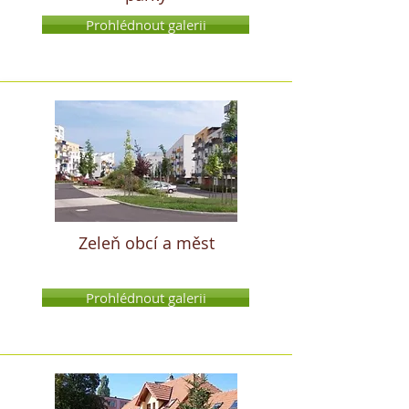
Prohlédnout galerii
Zeleň obcí a měst
Prohlédnout galerii