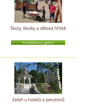
Školy, školky a dětská hřiště
Prohlédnout galerii
Zeleň u hotelů a penziónů