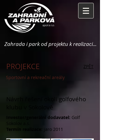
Zahrada i park od projektu k realizaci...
PROJEKCE
ZPĚT
Sportovní a rekreační areály
Návrh řešení okolí golfového
klubu v Sokolově
Investor/generální dodavatel:
Golf
Sokolov a.s.
Termín realizace:
jaro
2011