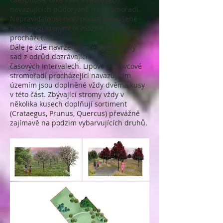
navazujících půdorysně na stromořadí.
Nepravidelnost tvoří pouze přerušené
řady, mezi kterými je možné se
procházet.
Dále je zde navržený veřejný třešňový
sad z odrůd dozrávajích v různých
časových intervalech. Lipové a jirovcové
stromořadí procházející navazujícím
územím jsou doplněné vždy dvěma kusy
v této část. Zbývající stromy vždy v
několika kusech doplňují sortiment
(Crataegus, Prunus, Quercus) převážně
zajímavě na podzim vybarvujících druhů.