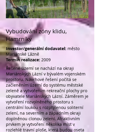
Vybudování zóny klidu,
Hamrníky
Investor/generální dodavatel:
město
Mariánské Lázně
Termín realizace:
2009
Řešené území se nachází na okraji
Mariánských Lázní v bývalém vojenském
prostoru. Návrhové řešení počítá se
začleněním území do systému městské
zeleně a vytvořením rekreační plochy pro
obyvatele Mariánských Lázní. Záměrem je
vytvoření rozvolněného prostoru s
centrální loukou s rozptýlenou soliterní
zelení, na severním a západním okraji
doplněnou clonou zelení. Atraktivním
prvkem je vytvoření několika míst v
rozlehlé travní ploše, která budou oseta