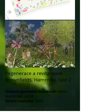
Regenerace a revitalizace
Brownfields, Hamrníky, část 2
Investor/generální dodavatel:
město
Mariánské Lázně
Termín realizace:
2009
Základním motivem je vytvoření