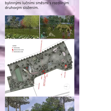
bylinnými lučními směsmi s rozdílným
druhovým složením.