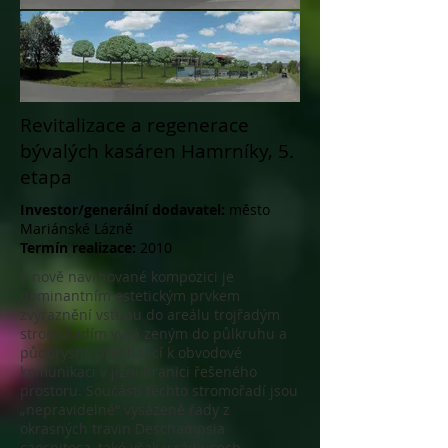
Revitalizace a regenerace
bývalých kasáren Hamrníky, 5.
etapa
Investor/generální dodavatel:
město
Mariánské Lázně
Termín realizace:
2010
V nově navrhované kompozici je
dominantním estetickým prvkem
zvýraznění vstupu do areálu trojřadým
stromořadím vysá zeným do půlkruhu a
půdorysně přiléhající k obvodové
komunikaci v jižní hranici řešeného
prostoru. Součástí těchto stromořadí jsou
„nepravidelně“ vysázené řady z
okrasných travin Deschampsia
caespitosa, také však v rádiusech