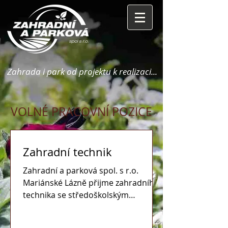
Zahrada i park od projektu k realizaci...
VOLNÉ PRACOVNÍ POZICE
Zahradní technik
Zahradní a parková spol. s r.o.
Mariánské Lázně přijme zahradního
technika se středoškolským
vzděláním, znalostí zahradní
problematiky,...