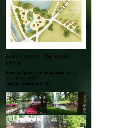
Labutí jezírko, Mariánské
Lázně
Investor/generální dodavatel:
město
Mariánské Lázně
Termín realizace:
2006