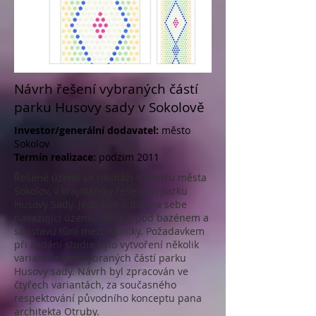
Návrh řešení vybraných částí
parku Husovy sady v Sokolově
Investor/generální dodavatel:
město
Sokolov
Termín realizace:
podzim 2011
Řešené území se nachází v centru města
Sokolov, v krajinářsky řešeném parku
Husovy Sady. Jedná se o dvě na sebe
navazující území – terasy pod bazénem a
soustavu tůní mezi rybníky. Požadavkem
při zadání studie bylo vytvoření několik
variant řešení vybraných částí parku
Husovy sady. Návrh byl zpracován ve
čtyřech variantách, za současného
respektování původního konceptu pana
architekta Otruby.