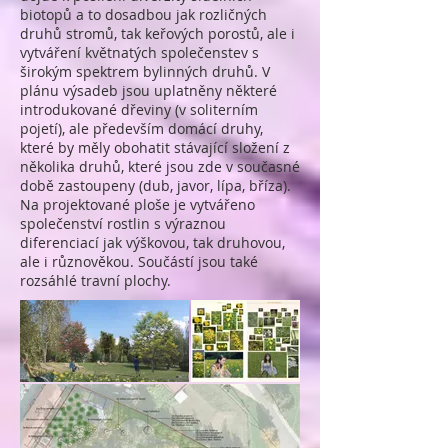
biotopů a to dosadbou jak rozličných
druhů stromů, tak keřových porostů, ale i
vytváření květnatých společenstev s
širokým spektrem bylinných druhů. V
plánu výsadeb jsou uplatněny některé
introdukované dřeviny (v soliterním
pojetí), ale především domácí druhy,
které by měly obohatit stávající složení z
několika druhů, které jsou zde v současné
době zastoupeny (dub, javor, lípa, bříza).
Na projektované ploše je vytvářeno
společenství rostlin s výraznou
diferenciací jak výškovou, tak druhovou,
ale i různověkou. Součástí jsou také
rozsáhlé travní plochy.