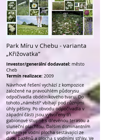
Park Míru v Chebu - varianta
„Křižovatka“
Investor/generální dodavatel:
město
Cheb
Termín realizace:
2009
Návrhové řešení vychází z kompozice
založené na pravoúhlém půdorysu
odpočívadla obdélníkového tvaru. Do
tohoto „náměstí“ vbíhají pod různými
úhly pěšiny. Po obvodu odpočívadla v
západní části jsou vytvořeny tři
gabionové stupně s dřevěnou terasou a
sluneční plachtou. Dalším dominantním
prvkem je vodní plocha sestávající ze
dvou bazénů a plocha s vodními střiky. Ve