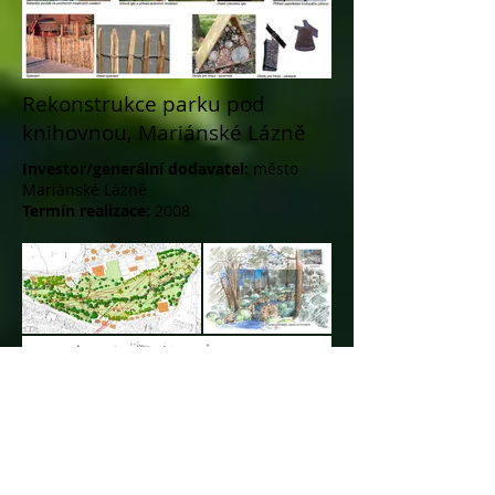
Rekonstrukce parku pod
knihovnou, Mariánské Lázně
Investor/generální dodavatel:
město
Mariánské Lázně
Termín realizace:
2008