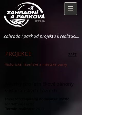
Zahrada i park od projektu k realizaci...
PROJEKCE
ZPĚT
Historické, lázeňské a městské parky
Návrhy pro letničkové záhony
v Mariánských Lázních
Investor/generální dodavatel:
město
Mariánské Lázně
Termín realizace:
2013