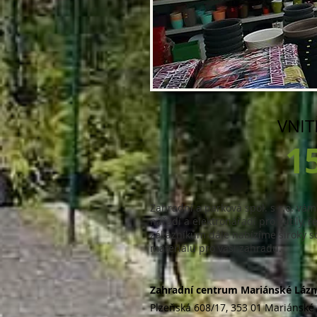
VNIT
1
Zahradní a parková spol. s r.o. vám
nářadí a elektronářadí pro kutily,
zákazníkům dále nabízíme široký sor
materiálu pro vaši zahradu.
Zahradní centrum Mariánské Lázn
Plzeňská 608/17, 353 01 Mariánské