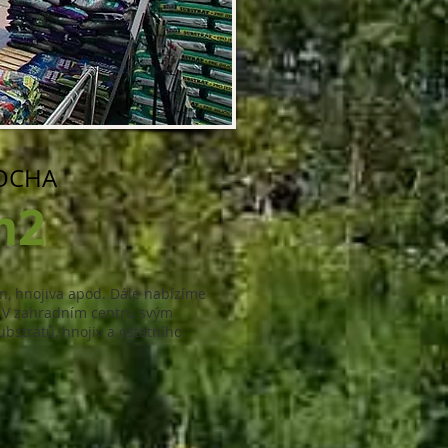
OCHA
m2
in, hnojiva apod. Dále nabízíme
í. V zahradním centru svým
ubstrátů, hnojiv a ostatního