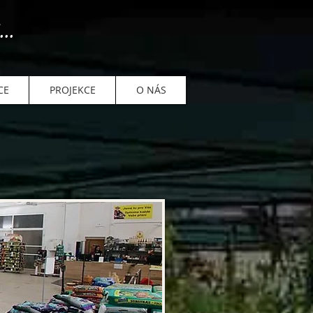
..
CE
PROJEKCE
O NÁS