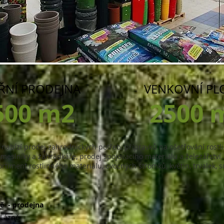
ŘNÍ PRODEJNA
VENKOVNÍ PL
500 m2
2500 
 nabízí prodej zahradnických potřeb, přípravků na ošetřování rostl
 řemeslníky a zahrádkáře, prodej spojovacího materiálu a železářstv
timent rostlinného materiálu, ovocných stromků, květin, trvalek, s
ě - prodejna
 Lázně