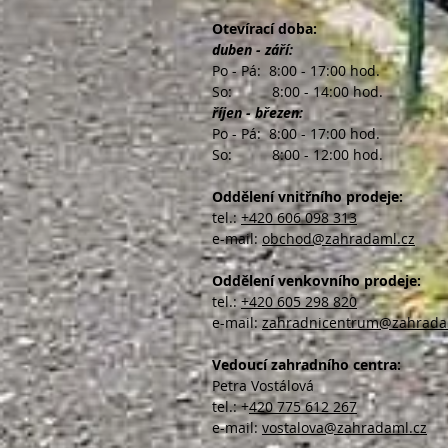
Otevírací doba:
duben - září:
Po - Pá: 8:00 - 17:00 hod.
So: 8:00 - 14:00 hod.
říjen - březen:
Po - Pá: 8:00 - 17:00 hod.
So: 8:00 - 12:00 hod.
Oddělení vnitřního prodeje:
tel.:
+420 606 098 313
e-mail:
obchod@zahradaml.cz
Oddělení venkovního prodeje:
tel.:
+420 605 298 820
e-mail:
zahradnicentrum@zahrada
Vedoucí zahradního centra:
Petra Vostálová
tel.: +
420 775 612 267
e-mail:
vostalova@zahradaml.cz