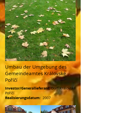
Umbau der Umgebung des
Gemeindeamtes Královské
Poříčí
Investor/Generallieferant:
Dorf Královské
Poříčí
Realisierungsdatum:
2007