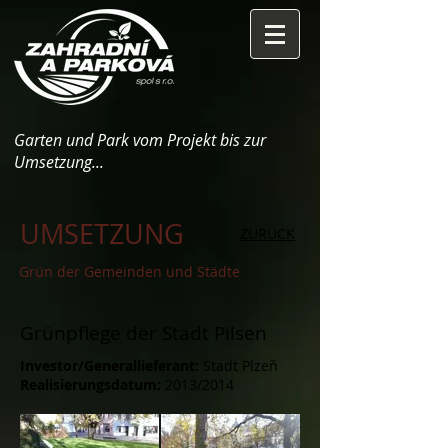
Garten und Park vom Projekt bis zur
Umsetzung...
UMSETZUNG
ZURÜCK
Grün der Gemeinden und Städte
Grünpflege der Stadt Pilsen
Investor/Generallieferant:
Stadt Plzeň
Realisierungsdatum:
2013/2014