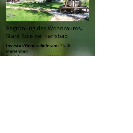
Begrünung des Wohnraums,
Stará Role bei Karlsbad
Investor/Generallieferant:
Stadt
Marienbad
Realisierungsdatum:
2006