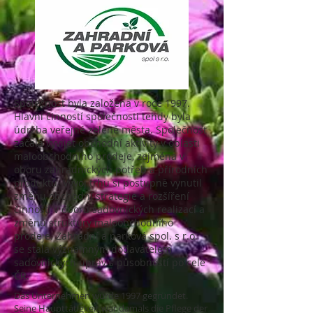
Společnost byla založena v roce 1997.
Hlavní činností společnosti tehdy byla
údržba veřejné zeleně města. Společnost
začala vyvíjet obchodní aktivity v oblasti
maloobchodního prodeje, zejména v
oboru zahradnických potřeb a přírodních
produktů. Vývoj trhu si postupně vynutil
změnu obchodní strategie a rozšíření
činnosti v oboru sadovnických realizací a
změnu struktury maloobchodního
prodeje. Zahradní a parková spol. s r.o.
se stala významným dodavatelem
sadovnických úprav s působností po celé
ČR.
Das Unternehmen wurde 1997 gegründet.
Seine Haupttätigkeit war damals die Pflege der