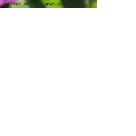
mit dem „Atelier für Garten- und
Landschaftsarchitektur Mariánské Lázně“
sowie mit Ing. Vladimír Dufek zusammen.
Gegenwärtig beschäftigt unsere Firma über 30
ständige Mitarbeiter. Sie wirkt in der ganzen
Tschechischen Republik und bietet in breitem
Umfang Gärtnereidienstleistungen,
angefangen bei der Projektierung von
Parkanlagen, bis hin zu Gartenfachgeschäften.
​Das Unternehmen ist Gründungsmitglied der
Vereinigung der Gartenzentren CS.
Unsere Partner: