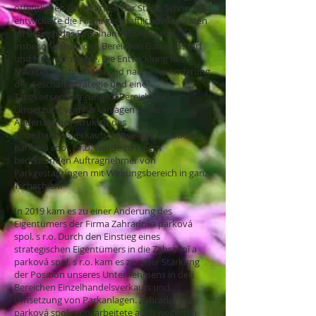
öffentlichen Grünflächen der Stadt. Schon bald
entwickelte die Firma geschäftliche Aktivitäten
im Bereich des Einzelhandelsverkaufs,
insbesondere in den Bereichen Gartenbedarf
und Naturprodukte. Die Entwicklung des
Marktes machte nach und nach eine Änderung
der Geschäftsstrategie und eine
Tätigkeitserweiterung im Bereich der
Umsetzung von Parkanlagen sowie eine
Änderung der Struktur des
Einzelhandelsverkaufs notwendig. Zahradní a
parková spol. s r.o. wurde zu einem
bedeutenden Auftragnehmer von
Parkgestaltungen mit Wirkungsbereich in ganz
Tschechien.
In 2019 kam es zu einer Änderung des
Eigentümers der Firma Zahradní a parková
spol. s r.o. Durch den Einstieg eines
strategischen Eigentümers in die Zahradní a
parková spol. s r.o. kam es zu einer Stärkung
der Position unseres Unternehmens in den
Bereichen Einzelhandelsverkaufs und
Umsetzung von Parkanlagen. Zahradní a
parková spol. s r.o. arbeitete auch weiterhin