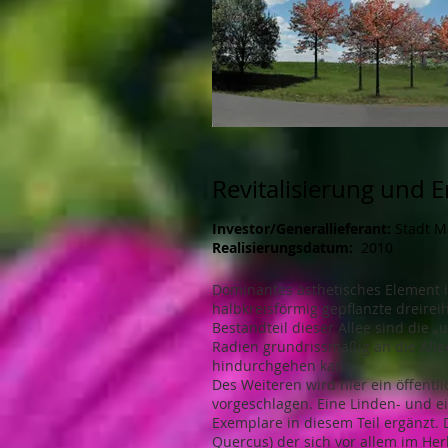
Revitalisierung und 
Investor/Generallieferant:
Stadt M
Realisierungsdatum:
2010
Dominantes ästhetisches Element 
halbkreisförmig gepflanzte dreirei
Bestandteil dieser Allee sind die 
Radien grundrissmäßig an die Alle
hindurchgehen kann.
Des Weiteren wird hier ein öffentl
vorgeschlagen. Eine Linden- und e
Exemplare in diesem Teil ergänzt.
Quercus) der sich vor allem im Her