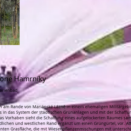
zone Hamrníky
arienbad
ich am Rande von Mariánské Lázně in einem ehemaligen Militärgebie
ts in das System der städtischen Grünanlagen und mit der Schaffun
s Vorhaben sieht die Schaffung eines aufgelockerten Raumes sam
dlichen und westlichen Rand ergänzt um einen Grüngürtel, vor. Att
hnten Grasfläche, die mit Wiesenpflanzenmischungen mit unters