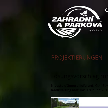
G
PROJEKTIERUNGEN
Lösungsvorschlag ru
Investor/Generallieferant:
Golf Sok
Realisierungsdatum:
Frühling
201