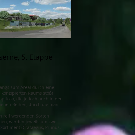
erne, 5. Etappe
angs zum Areal durch eine
s konzipierten Raums stößt.
spitosa, die jedoch auch in den
chenen Reihen, durch die man
en reif werdenden Sorten
ehen, werden jeweils um zwei
Sortiment (Crataegus, Prunus,