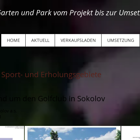
arten und Park vom Projekt bis zur Umset
HOME
AKTUELL
VERKAUFSLADEN
UMSETZUNG
Sport- und Erholungsgebiete
nd um den Golfclub in Sokolov
olov a.s.
1