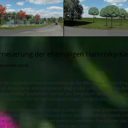
Erneuerung der ehemaligen Hamrníky-Kas
ariánské Lázně
in der neuentworfenen Komposition ist die Hervorhebung des Eing
hige Allee, die an den peripheren Weg an der südlichen Grenze de
„unregelmäßig“ gepflanzten Reihen aus Ziergräsern Deschampsia ce
e anknüpfen. Für Unregelmäßigkeit sorgen lediglich die unterbro
icher Kirschbaumgarten mit den in unterschiedlichen Zeitintervall
ine Rosskastanienallee, die sich durch das anknüpfende Gebiet zi
 Die übrigen Bäume ergänzen jeweils zu mehreren Exemplaren das 
bst auf interessante Weise verfärbenden Arten.