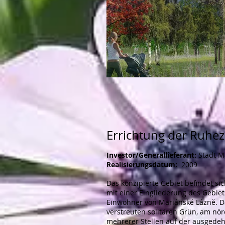
Errichtung der Ruhe
Investor/Generallieferant:
Stadt M
Realisierungsdatum:
2009
Das konzipierte Gebiet befindet s
mit einer Eingliederung des Gebie
Einwohner von Mariánské Lázně. Da
verstreuten solitären Grün, am nör
mehrerer Stellen auf der ausgede