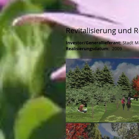
Revitalisierung und 
Investor/Generallieferant:
Stadt M
Realisierungsdatum:
2009