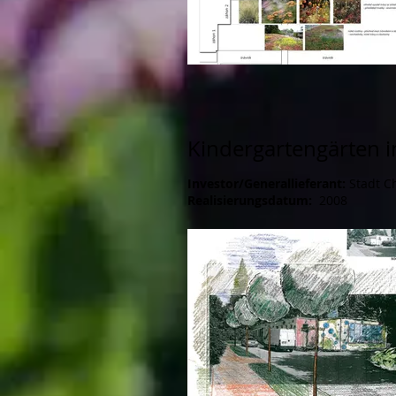
Kindergartengärten i
Investor/Generallieferant:
Stadt C
Realisierungsdatum:
2008