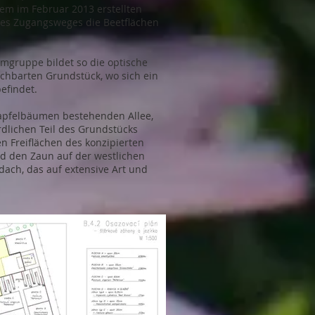
em im Februar 2013 erstellten
g des Zugangsweges die Beetflächen
umgruppe bildet so die optische
achbarten Grundstück, wo sich ein
efindet.
rapfelbäumen bestehenden Allee,
dlichen Teil des Grundstücks
n Freiflächen des konzipierten
nd den Zaun auf der westlichen
dach, das auf extensive Art und