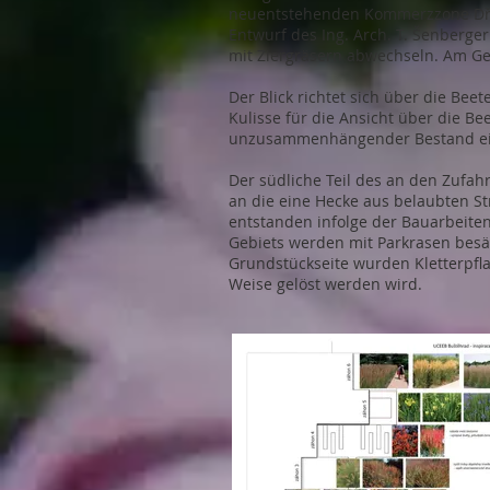
neuentstehenden Kommerzzone Dřín,
Entwurf des Ing. Arch. T. Šenberger
mit Ziergräsern abwechseln. Am Geb
Der Blick richtet sich über die Be
Kulisse für die Ansicht über die B
unzusammenhängender Bestand eine
Der südliche Teil des an den Zufa
an die eine Hecke aus belaubten S
entstanden infolge der Bauarbeiten
Gebiets werden mit Parkrasen besä
Grundstückseite wurden Kletterpfla
Weise gelöst werden wird.