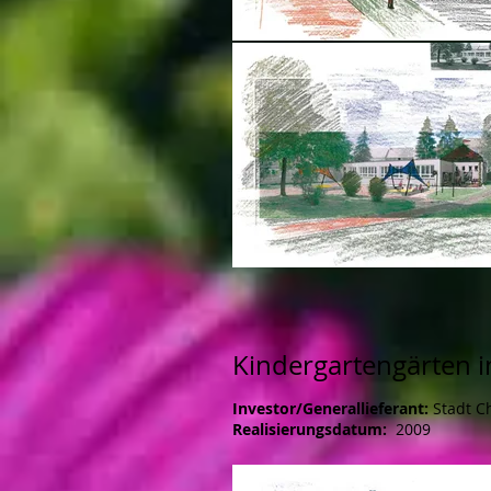
Kindergartengärten i
Investor/Generallieferant:
Stadt C
Realisierungsdatum:
2009