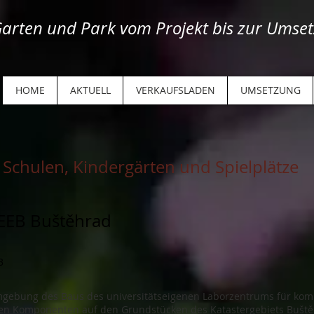
arten und Park vom Projekt bis zur Umset
HOME
AKTUELL
VERKAUFSLADEN
UMSETZUNG
Schulen, Kindergärten und Spielplätze
EEB Buštěhrad
3
gebung des Baus des universitätseigenen Laborzentrums für kom
en Komponenten auf den Grundstücken des Katastergebiets Buštěhr