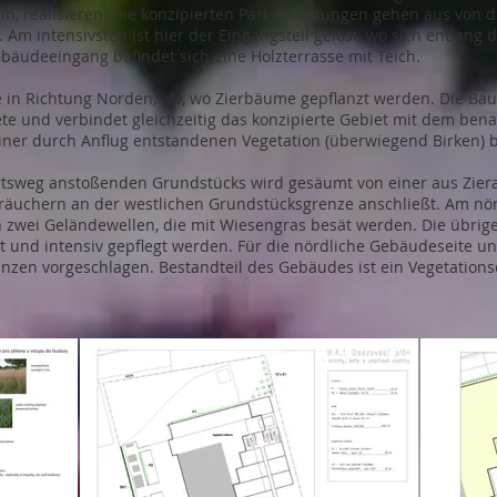
 realisieren. Die konzipierten Parkgestaltungen gehen aus von d
. Am intensivsten ist hier der Eingangsteil gelöst, wo sich entlan
äudeeingang befindet sich eine Holzterrasse mit Teich.
ete in Richtung Norden, wo, wo Zierbäume gepflanzt werden. Die Ba
eete und verbindet gleichzeitig das konzipierte Gebiet mit dem ben
r durch Anflug entstandenen Vegetation (überwiegend Birken) b
hrtsweg anstoßenden Grundstücks wird gesäumt von einer aus Zie
träuchern an der westlichen Grundstücksgrenze anschließt. Am nör
 zwei Geländewellen, die mit Wiesengras besät werden. Die übrige
t und intensiv gepflegt werden. Für die nördliche Gebäudeseite u
nzen vorgeschlagen. Bestandteil des Gebäudes ist ein Vegetations