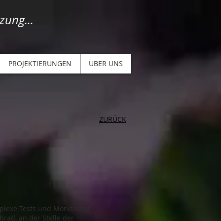
zung...
PROJEKTIERUNGEN
ÜBER UNS
ZURÜCK
plexe Tests und Monitoring
ad, an der Stelle der