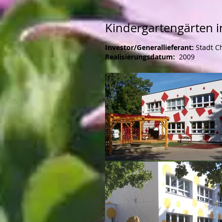
Kindergartengärten i
Investor/Generallieferant:
Stadt C
Realisierungsdatum:
2009