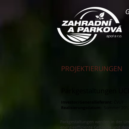
G
PROJEKTIERUNGEN
Parkgestaltungen UC
Investor/Generallieferant:
ČVUT
Realisierungsdatum:
Sommer
201
Parkgestaltungen werden in der Um
energieeffiziente Gebäude und der