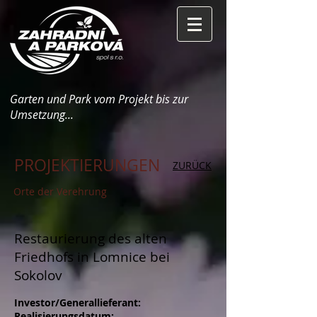
Garten und Park vom Projekt bis zur
Umsetzung...
PROJEKTIERUNGEN
ZURÜCK
Orte der Verehrung
Restaurierung des alten
Friedhofs in Lomnice bei
Sokolov
Investor/Generallieferant:
Realisierungsdatum: