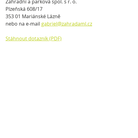
Zahradní a parková spol. s r. o.
Plzeňská 608/17
353 01 Mariánské Lázně
nebo na e-mail 
gabriel@zahradaml.cz
Stáhnout dotazník (PDF)
Stáhnout dotazník (MS Word)
Kommentare
Kommentar verfassen...
©
2011-2020
Zahradní a parková spol. s r.o. |