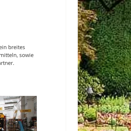
in breites 
itteln, sowie 
rtner.